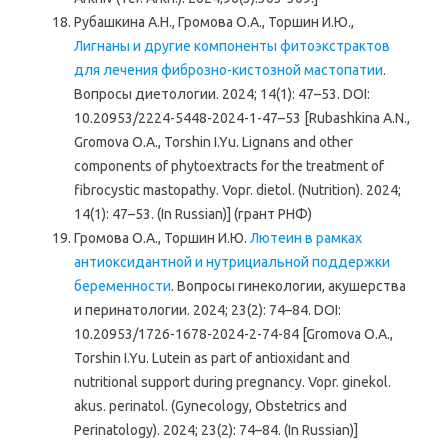
Рубашкина А.Н., Громова О.А., Торшин И.Ю.,
Лигнаны и другие компоненты фитоэкстрактов
для лечения фиброзно-кистозной мастопатии
.
Вопросы диетологии. 2024; 14(1): 47–53. DOI:
10.20953/2224-5448-2024-1-47–53 [Rubashkina А.N.,
Gromova O.A., Torshin I.Yu. Lignans and other
components of phytoextracts for the treatment of
fibrocystic mastopathy. Vopr. dietol. (Nutrition). 2024;
14(1): 47–53. (In Russian)] (грант РНФ)
Громова О.А., Торшин И.Ю.
Лютеин в рамках
антиоксидантной и нутрициальной поддержки
беременности
. Вопросы гинекологии, акушерства
и перинатологии. 2024; 23(2): 74–84. DOI:
10.20953/1726-1678-2024-2-74-84 [Gromova O.A.,
Torshin I.Yu. Lutein as part of antioxidant and
nutritional support during pregnancy. Vopr. ginekol.
akus. perinatol. (Gynecology, Obstetrics and
Perinatology). 2024; 23(2): 74–84. (In Russian)]