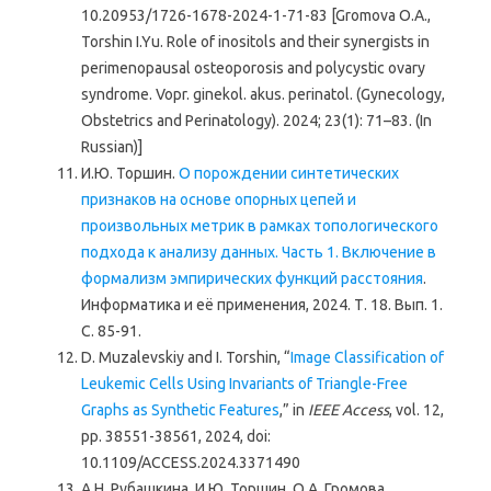
10.20953/1726-1678-2024-1-71-83 [Gromova O.A.,
Torshin I.Yu. Role of inositols and their synergists in
perimenopausal osteoporosis and polycystic ovary
syndrome. Vopr. ginekol. akus. perinatol. (Gynecology,
Obstetrics and Perinatology). 2024; 23(1): 71–83. (In
Russian)]
И.Ю. Торшин.
О порождении синтетических
признаков на основе опорных цепей и
произвольных метрик в рамках топологического
подхода к анализу данных. Часть 1. Включение в
формализм эмпирических функций расстояния
.
Информатика и её применения, 2024. Т. 18. Вып. 1.
С. 85-91.
D. Muzalevskiy and I. Torshin, “
Image Classification of
Leukemic Cells Using Invariants of Triangle-Free
Graphs as Synthetic Features
,” in
IEEE Access
, vol. 12,
pp. 38551-38561, 2024, doi:
10.1109/ACCESS.2024.3371490
А.Н. Рубашкина, И.Ю. Торшин, О.А. Громова.