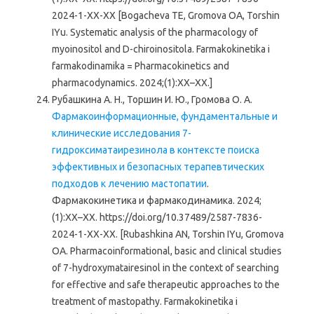
2024-1-ХХ-ХХ [Bogacheva TE, Gromova OA, Torshin
IYu. Systematic analysis of the pharmacology of
myoinositol and D-chiroinositola. Farmakokinetika i
farmakodinamika = Pharmacokinetics and
pharmacodynamics. 2024;(1):XX–XX.]
Рубашкина А. Н., Торшин И. Ю., Громова О. А.
Фармакоинформационные, фундаментальные и
клинические исследования 7-
гидроксиматаирезинола в контексте поиска
эффективных и безопасных терапевтических
подходов к лечению мастопатии
.
Фармакокинетика и фармакодинамика. 2024;
(1):ХХ–ХХ. https://doi.org/10.37489/2587-7836-
2024-1-ХХ-ХХ. [Rubashkina АN, Torshin IYu, Gromova
OA. Pharmacoinformational, basic and clinical studies
of 7-hydroxymatairesinol in the context of searching
for effective and safe therapeutic approaches to the
treatment of mastopathy. Farmakokinetika i