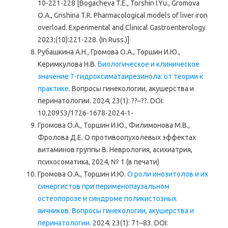
10-221-228 [Bogacheva T.E., Torshin I.Yu., Gromova
O.A., Grishina T.R. Pharmacological models of liver iron
overload. Experimental and Clinical Gastroenterology.
2023;(10):221-228. (In Russ.)]
Рубашкина А.Н., Громова О.А., Торшин И.Ю.,
Керимкулова Н.В.
Биологическое и клиническое
значение 7-гидроксиматаирезинола: от теории к
практике
. Вопросы гинекологии, акушерства и
перинатологии. 2024; 23(1): ??–??. DOI:
10.20953/1726-1678-2024-1-
Громова О.А., Торшин И.Ю., Филимонова М.В.,
Фролова Д.Е. О противоопухолевых эффектах
витаминов группы В. Неврология, асихиатрия,
психосоматика, 2024, № 1 (в печати)
Громова О.А., Торшин И.Ю.
О роли инозитолов и их
синергистов при перименопаузальном
остеопорозе и синдроме поликистозных
яичников
.
Вопросы гинекологии, акушерства и
перинатологии
. 2024; 23(1): 71–83. DOI: