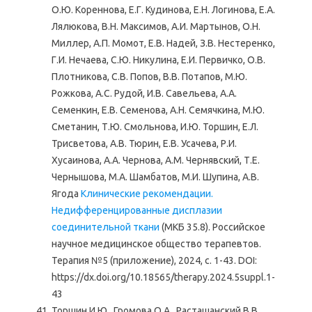
О.Ю. Кореннова, Е.Г. Кудинова, Е.Н. Логинова, Е.А.
Лялюкова, В.Н. Максимов, А.И. Мартынов, О.Н.
Миллер, А.П. Момот, Е.В. Надей, З.В. Нестеренко,
Г.И. Нечаева, С.Ю. Никулина, Е.И. Первичко, О.В.
Плотникова, С.В. Попов, В.В. Потапов, М.Ю.
Рожкова, А.С. Рудой, И.В. Савельева, А.А.
Семенкин, Е.В. Семенова, А.Н. Семячкина, М.Ю.
Сметанин, Т.Ю. Смольнова, И.Ю. Торшин, Е.Л.
Трисветова, А.В. Тюрин, Е.В. Усачева, Р.И.
Хусаинова, А.А. Чернова, А.М. Чернявский, Т.Е.
Чернышова, М.А. Шамбатов, М.И. Шупина, А.В.
Ягода
Клинические рекомендации.
Недифференцированные дисплазии
соединительной ткани
(МКБ 35.8). Российское
научное медицинское общество терапевтов.
Терапия №5 (приложение), 2024, с. 1-43. DOI:
https://dx.doi.org/10.18565/therapy.2024.5suppl.1-
43
Торшин И.Ю., Громова О.А., Расташанский В.В.,