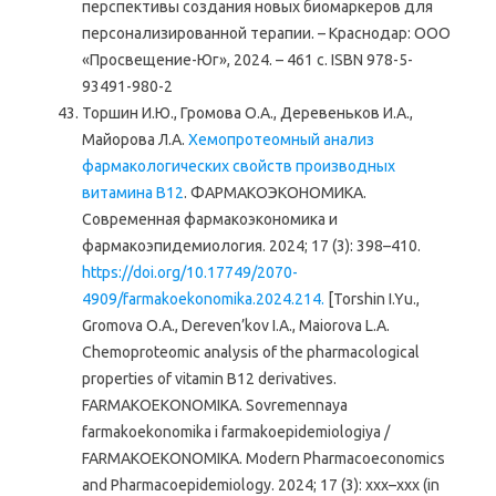
перспективы создания новых биомаркеров для
персонализированной терапии. – Краснодар: ООО
«Просвещение-Юг», 2024. – 461 с. ISBN 978-5-
93491-980-2
Торшин И.Ю., Громова О.А., Деревеньков И.А.,
Майорова Л.А.
Хемопротеомный анализ
фармакологических свойств производных
витамина В12
. ФАРМАКОЭКОНОМИКА.
Современная фармакоэкономика и
фармакоэпидемиология. 2024; 17 (3): 398–410.
https://doi.org/10.17749/2070-
4909/farmakoekonomika.2024.214.
[Torshin I.Yu.,
Gromova O.A., Dereven’kov I.A., Maiorova L.A.
Chemoрroteomic analysis of the pharmacological
properties of vitamin В12 derivatives.
FARMAKOEKONOMIKA. Sovremennaya
farmakoekonomika i farmakoepidemiologiya /
FARMAKOEKONOMIKA. Modern Pharmacoeconomics
and Pharmacoepidemiology. 2024; 17 (3): xхх–ххx (in