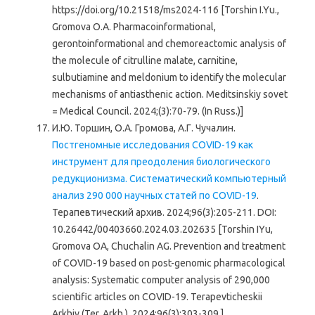
https://doi.org/10.21518/ms2024-116 [Torshin I.Yu.,
Gromova O.A. Pharmacoinformational,
gerontoinformational and chemoreactomic analysis of
the molecule of citrulline malate, carnitine,
sulbutiamine and meldonium to identify the molecular
mechanisms of antiasthenic action. Meditsinskiy sovet
= Medical Council. 2024;(3):70-79. (In Russ.)]
И.Ю. Торшин, О.А. Громова, А.Г. Чучалин.
Постгеномные исследования COVID-19 как
инструмент для преодоления биологического
редукционизма. Систематический компьютерный
анализ 290 000 научных статей по COVID-19
.
Терапевтический архив. 2024;96(3):205-211. DOI:
10.26442/00403660.2024.03.202635 [Torshin IYu,
Gromova OA, Chuchalin AG. Prevention and treatment
of COVID-19 based on post-genomic pharmacological
analysis: Systematic computer analysis of 290,000
scientific articles on COVID-19. Terapevticheskii
Arkhiv (Ter. Arkh.). 2024;96(3):303-309.]