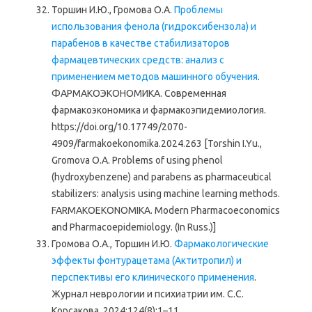
Торшин И.Ю., Громова О.А.
Проблемы
использования фенола (гидроксибензола) и
парабенов в качестве стабилизаторов
фармацевтических средств: анализ с
применением методов машинного обучения
.
ФАРМАКОЭКОНОМИКА. Современная
фармакоэкономика и фармакоэпидемиология.
https://doi.org/10.17749/2070-
4909/farmakoekonomika.2024.263 [Torshin I.Yu.,
Gromova O.A. Problems of using phenol
(hydroxybenzene) and parabens as pharmaceutical
stabilizers: analysis using machine learning methods.
FARMAKOEKONOMIKA. Modern Pharmacoeconomics
and Pharmacoepidemiology. (In Russ.)]
Громова О.А., Торшин И.Ю.
Фармакологические
эффекты фонтурацетама (Актитропил) и
перспективы его клинического применения
.
Журнал неврологии и психиатрии им. С.С.
Корсакова. 2024;124(8):1–11.