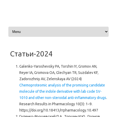
Перейти к содержимому
Статьи-2024
Galenko-Yaroshevsky PA, Torshin IY, Gromov AN,
Reyer IA, Gromova OA, Glechyan TR, Suzdalev KF,
Zadorozhniy AV, Zelenskaya AV (2024)
Chemoproteomic analysis of the promising candidate
molecule of the indole derivative with lab code SV-
1010 and other non-steroidal anti-inflammatory drugs
.
Research Results in Pharmacology 10(3): 1–9.
https://doi.org/10.18413/rrpharmacology.10.497
Галенко-Ярошевский П.А., Торшин И.Ю., Громов