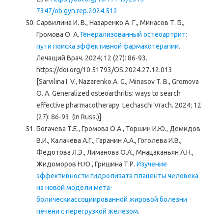
7347/ob.gyn.rep.2024.512
Сарвилина И. В., Назаренко А. Г., Минасов Т. Б.,
Громова О. А.
Генерализованный остеоартрит:
пути поиска эффективной фармакотерапии
.
Лечащий Врач. 2024; 12 (27): 86-93.
https://doi.org/10.51793/OS.2024.27.12.013
[Sarvilina I. V., Nazarenko A. G., Minasov T. B., Gromova
O. A. Generalized osteoarthritis: ways to search
effective pharmacotherapy. Lechaschi Vrach. 2024; 12
(27): 86-93. (In Russ.)]
Богачева Т.Е., Громова О.А., Торшин И.Ю., Демидов
В.И., Калачева А.Г., Гаранин А.А., Гоголева И.В.,
Федотова Л.Э., Лиманова О.А., Мнацаканьян А.Н.,
Жидоморов Н.Ю., Гришина Т.Р.
Изучение
эффективности гидролизата плаценты человека
на новой модели мета-
болическиассоциированной жировой болезни
печени с перегрузкой железом
.