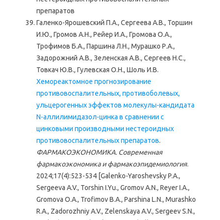
препаратов
Галенко-Ярошевский П.А., Сергеева А.В., Торшин
И.Ю., Громов А.Н., Рейер И.А., Громова О.А.,
Трофимов Б.А., Паршина Л.Н., Мурашко Р.А.,
Задорожний А.В., Зеленская А.В., Сергеев Н.С.,
Товкач Ю.В., Гулевская О.Н., Шоль И.В.
Хемореактомное прогнозирование
противовоспалительных, противоболевых,
ульцерогенных эффектов молекулы-кандидата
N-аллилимидазол-цинка в сравнении с
цинковыми производными нестероидных
противовоспалительных препаратов
.
ФАРМАКОЭКОНОМИКА. Современная
фармакоэкономика и фармакоэпидемиология
.
2024;17(4):523-534 [Galenko-Yaroshevsky P.A.,
Sergeeva A.V., Torshin I.Yu., Gromov A.N., Reyer I.A.,
Gromova O.A., Trofimov B.A., Parshina L.N., Murashko
R.A., Zadorozhniy A.V., Zelenskaya A.V., Sergeev S.N.,