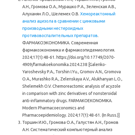
А.Н., Громова О.А., Мурашко Р.А., Зеленская А.В.,
Алуханян Л.О., Шелемех О.В.
Хемореактомный
анализ ацизола в сравнении с цинковыми
производными нестероидных
противовоспалительных препаратов
.
ФАРМАКОЭКОНОМИКА. Современная
фармакоэкономика и фармакоэпидемиология.
2024;17(1):48-61. https://doi.org/10.17749/2070-
4909/farmakoekonomika.2024.238 [Galenko-
Yaroshevsky P.A., Torshin I.Yu., Gromov A.N., Gromova
O.A., Murashko R.A., Zelenskaya A.V., Alukhanyan L.O.,
Shelemekh O.V. Chemoreactomic analysis of acyzole
in comparison with zinc derivatives of nonsteroidal
anti-inflammatory drugs. FARMAKOEKONOMIKA.
Modern Pharmacoeconomics and
Pharmacoepidemiology. 2024;17(1):48-61. (In Russ.)]
Торшин И.Ю., Громова О.А., Галустян А.Н., Громов
А.Н. Систематический компьютерный анализ