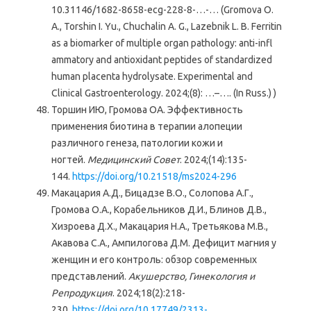
10.31146/1682-8658-ecg-228-8-…-… (Gromova O.
A., Torshin I. Yu., Chuchalin A. G., Lazebnik L. B. Ferritin
as a biomarker of multiple organ pathology: anti-infl
ammatory and antioxidant peptides of standardized
human placenta hydrolysate. Experimental and
Clinical Gastroenterology. 2024;(8): …–…. (In Russ.) )
Торшин ИЮ, Громова ОА. Эффективность
применения биотина в терапии алопеции
различного генеза, патологии кожи и
ногтей.
Медицинский Совет
. 2024;(14):135-
144.
https://doi.org/10.21518/ms2024-296
Макацария А.Д., Бицадзе В.О., Солопова А.Г.,
Громова О.А., Корабельников Д.И., Блинов Д.В.,
Хизроева Д.Х., Макацария Н.А., Третьякова М.В.,
Акавова С.А., Ампилогова Д.М. Дефицит магния у
женщин и его контроль: обзор современных
представлений.
Акушерство, Гинекология и
Репродукция
. 2024;18(2):218-
230.
https://doi.org/10.17749/2313-