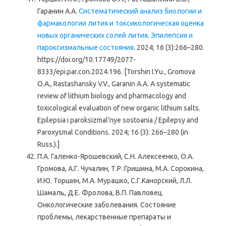
Гаранин А.А.
Систематический анализ биологии и
фармакологии лития и токсикологическая оценка
новых органических солей лития
.
Эпилепсия и
пароксизмальные состояния
. 2024; 16 (3):266–280.
https://doi.org/10.17749/2077-
8333/epi.par.con.2024.196. [Torshin I.Yu., Gromova
O.A., Rastashansky V.V., Garanin A.A. A systematic
review of lithium biology and pharmacology and
toxicological evaluation of new organic lithium salts.
Epilepsia i paroksizmal’nye sostoania / Epilepsy and
Paroxysmal Conditions. 2024; 16 (3): 266–280 (in
Russ.).]
П.А. Галенко-Ярошевский, С.Н. Алексеенко, О.А.
Громова, А.Г. Чучалин, Т.Р. Гришина, М.А. Сорокина,
И.Ю. Торшин, М.А. Мурашко, С.Г.Канорский, Л.Л.
Шамаль, Д.Е. Фролова, В.П. Павловец.
Онкологические заболевания. Состояние
проблемы, лекарственные препараты и