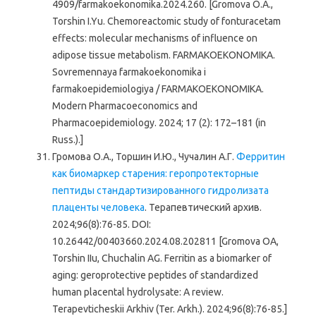
4909/farmakoekonomika.2024.260. [Gromova O.A.,
Torshin I.Yu. Chemoreactomic study of fonturacetam
effects: molecular mechanisms of influence on
adipose tissue metabolism. FARMAKOEKONOMIKA.
Sovremennaya farmakoekonomika i
farmakoepidemiologiya / FARMAKOEKONOMIKA.
Modern Pharmacoeconomics and
Pharmacoepidemiology. 2024; 17 (2): 172–181 (in
Russ.).]
Громова О.А., Торшин И.Ю., Чучалин А.Г.
Ферритин
как биомаркер старения: геропротекторные
пептиды стандартизированного гидролизата
плаценты человека
. Терапевтический архив.
2024;96(8):76-85. DOI:
10.26442/00403660.2024.08.202811 [Gromova OA,
Torshin IIu, Chuchalin AG. Ferritin as a biomarker of
aging: geroprotective peptides of standardized
human placental hydrolysate: A review.
Terapevticheskii Arkhiv (Ter. Arkh.). 2024;96(8):76-85.]