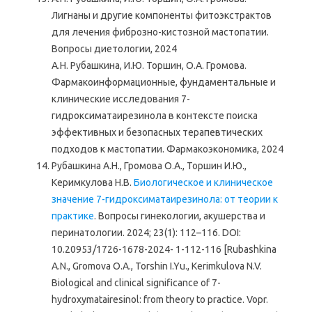
Лигнаны и другие компоненты фитоэкстрактов
для лечения фиброзно-кистозной мастопатии.
Вопросы диетологии, 2024
А.Н. Рубашкина, И.Ю. Торшин, О.А. Громова.
Фармакоинформационные, фундаментальные и
клинические исследования 7-
гидроксиматаирезинола в контексте поиска
эффективных и безопасных терапевтических
подходов к мастопатии. Фармакоэкономика, 2024
Рубашкина А.Н., Громова О.А., Торшин И.Ю.,
Керимкулова Н.В.
Биологическое и клиническое
значение 7-гидроксиматаирезинола: от теории к
практике
. Вопросы гинекологии, акушерства и
перинатологии. 2024; 23(1): 112–116. DOI:
10.20953/1726-1678-2024- 1-112-116 [Rubashkina
A.N., Gromova O.A., Torshin I.Yu., Kerimkulova N.V.
Biological and clinical significance of 7-
hydroxymatairesinol: from theory to practice. Vopr.