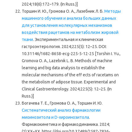
2024;18(6):172–179. (In Russ.)]
Торшин И. Ю., Громова О. А., Лазебник Л. Б.
Методы
машинного обучения и анализа больших данных
для установления молекулярных механизмов
воздействия рацетамов на метаболизм жировой
ткани
. Экспериментальная и клиническая
гастроэнтерология. 2024;225(5): 12–25. DOI:
10.31146/1682-8658-ecg-225-5-12-25 [Torshin I. Yu.,
Gromova O. A., Lazebnik L. B. Methods of machine
learning and big data analysis to establish the
molecular mechanisms of the eff ects of racetams on
the metabolism of adipose tissue. Experimental and
Clinical Gastroenterology. 2024;225(5): 12–25. (In
Russ.)]
Богачева Т. Е., Громова О. А., Торшин И. Ю.
Систематический анализ фармакологии
миоинозитола и D-хироинозитола
.
Фармакокинетика и фармакодинамика. 2024;
(1):ХХ–ХХ. https://doi.org/10.37489/2587-7836-