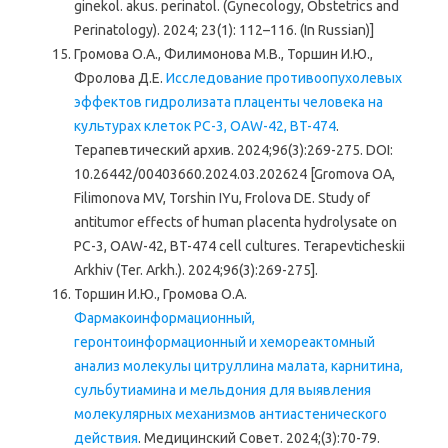
ginekol. akus. perinatol. (Gynecology, Obstetrics and
Perinatology). 2024; 23(1): 112–116. (In Russian)]
Громова О.А., Филимонова М.В., Торшин И.Ю.,
Фролова Д.Е.
Исследование противоопухолевых
эффектов гидролизата плаценты человека на
культурах клеток PC-3, OAW-42, BT-474
.
Терапевтический архив. 2024;96(3):269-275. DOI:
10.26442/00403660.2024.03.202624 [Gromova OA,
Filimonova MV, Torshin IYu, Frolova DЕ. Study of
antitumor effects of human placenta hydrolysate on
PC-3, OAW-42, BT-474 cell cultures. Terapevticheskii
Arkhiv (Ter. Arkh.). 2024;96(3):269-275].
Торшин И.Ю., Громова О.А.
Фармакоинформационный,
геронтоинформационный и хемореактомный
анализ молекулы цитруллина малата, карнитина,
сульбутиамина и мельдония для выявления
молекулярных механизмов антиастенического
действия
. Медицинский Совет. 2024;(3):70-79.