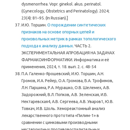
dysmenorrhea. Vopr. ginekol. akus. perinatol.
(Gynecology, Obstetrics and Perinatology). 2024;
23(4): 81–95. (In Russian).]
И.Ю. Торшин.
О порождении синтетических
признаков на основе опорных цепей и
произвольных метрик в рамках топологического
подхода к анализу данных
. ЧАСТЬ 2.
ЭКСПЕРИМЕНТАЛЬНАЯ АПРОБАЦИЯ НА ЗАДАЧАХ
ФАРМАКОИНФОРМАТИКИ. Информатика и её
применения, 2024, т. 18. вып. 2. с. 48-54
П.А. Галенко-Ярошевский, И.Ю. Торшин, А.Н.
Громов, И.А. Рейер, О.А. Громова, Б.А. Трофимов,
Л.Н. Паршина, Р.А. Мурашко, О.В. Шелемех, А.В.
Задорожний, В.Л. Попков, А.В. Зеленская, И.Б.
Нектаревская4, А.В. Сергеева, А.В. Уваров1, Ю.В.
Товкач, И.В. Шоль. Хемореактомный анализ
лекарственного прототипа «Пилим-1» в
сравнении с цинковыми производными
нестероидных противовоспалительных