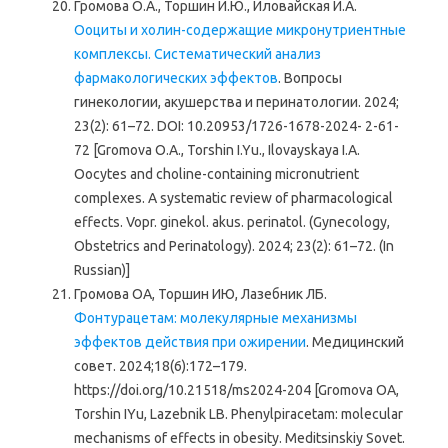
Громова О.А., Торшин И.Ю., Иловайская И.А.
Ооциты и холин-содержащие микронутриентные
комплексы. Систематический анализ
фармакологических эффектов
. Вопросы
гинекологии, акушерства и перинатологии. 2024;
23(2): 61–72. DOI: 10.20953/1726-1678-2024- 2-61-
72 [Gromova O.A., Torshin I.Yu., Ilovayskaya I.A.
Oocytes and choline-containing micronutrient
complexes. A systematic review of pharmacological
effects. Vopr. ginekol. akus. perinatol. (Gynecology,
Obstetrics and Perinatology). 2024; 23(2): 61–72. (In
Russian)]
Громова ОА, Торшин ИЮ, Лазебник ЛБ.
Фонтурацетам: молекулярные механизмы
эффектов действия при ожирении
. Медицинский
совет. 2024;18(6):172–179.
https://doi.org/10.21518/ms2024-204 [Gromova OA,
Torshin IYu, Lazebnik LB. Phenylpiracetam: molecular
mechanisms of effects in obesity. Meditsinskiy Sovet.