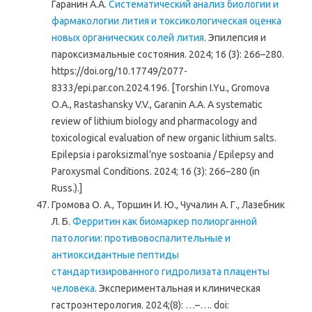
Гаранин А.А.
Систематический анализ биологии и
фармакологии лития и токсикологическая оценка
новых органических солей лития
. Эпилепсия и
пароксизмальные состояния. 2024; 16 (3): 266–280.
https://doi.org/10.17749/2077-
8333/epi.par.con.2024.196. [Torshin I.Yu., Gromova
O.A., Rastashansky V.V., Garanin A.A. A systematic
review of lithium biology and pharmacology and
toxicological evaluation of new organic lithium salts.
Epilepsia i paroksizmal’nye sostoania / Epilepsy and
Paroxysmal Conditions. 2024; 16 (3): 266–280 (in
Russ.).]
Громова О. А., Торшин И. Ю., Чучалин А. Г., Лазебник
Л. Б.
Ферритин как биомаркер полиорганной
патологии: противовоспалительные и
антиоксидантные пептиды
стандартизированного гидролизата плаценты
человека
. Экспериментальная и клиническая
гастроэнтерология. 2024;(8): …–…. doi: