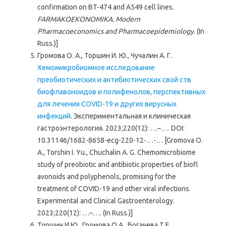
confirmation on BT-474 and A549 cell lines.
FARMAKOEKONOMIKA. Modern
Pharmacoeconomics and Pharmacoepidemiology
. (In
Russ.)]
Громова О. А., Торшин И. Ю., Чучалин А. Г.
Хемомикробиомное исследование
преобиотических и антибиотических свой ств
биофлавоноидов и полифенолов, перспективных
для лечения COVID-19 и других вирусных
инфекций
. Экспериментальная и клиническая
гастроэнтерология. 2023;220(12): …–…. DOI:
10.31146/1682-8658-ecg-220-12-…-… [Gromova O.
A., Torshin I. Yu., Chuchalin A. G. Chemomicrobiome
study of preobiotic and antibiotic properties of biofl
avonoids and polyphenols, promising for the
treatment of COVID-19 and other viral infections.
Experimental and Clinical Gastroenterology.
2023;220(12): …–…. (In Russ.)]
Торшин И.Ю., Громова О.А., Богачева Т.Е.