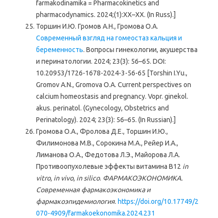
farmakodinamika = Pharmacokinetics and
pharmacodynamics. 2024;(1):XX–XX. (In Russ).]
Торшин И.Ю. Громов А.Н., Громова О.А.
Современный взгляд на гомеостаз кальция и
беременность
. Вопросы гинекологии, акушерства
и перинатологии. 2024; 23(3): 56–65. DOI:
10.20953/1726-1678-2024-3-56-65 [Torshin I.Yu.,
Gromov A.N., Gromova O.A. Current perspectives on
calcium homeostasis and pregnancy. Vopr. ginekol.
akus. perinatol. (Gynecology, Obstetrics and
Perinatology). 2024; 23(3): 56–65. (In Russian).]
Громова О.А., Фролова Д.Е., Торшин И.Ю.,
Филимонова М.В., Сорокина М.А., Рейер И.А.,
Лиманова O.А., Федотова Л.Э., Майорова Л.А.
Противоопухолевые эффекты витамина В12
in
vitro
,
in vivo
,
in silico
.
ФАРМАКОЭКОНОМИКА.
Современная фармакоэкономика и
фармакоэпидемиология
.
https://doi.org/10.17749/2
070-4909/farmakoekonomika.2024.231