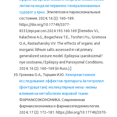
лития на модели первично-генерализованных
судорог у крыс.
Эпилепсия и пароксизмальные
состояния. 2024; 16 (2): 160–189.
https://doi.org/10.17749/2077-
8333/epi.par.con.2024.195.160.169 [Demidov V.I.,
Kalacheva A.G., Bogacheva T.E., Torshin I.Yu., Gromova
O.A., Rastashansky V.V. The effects of organic and
inorganic lithium salts assessed in rat primary
generalized seizure model. Epilepsia i paroksizmal?
nye sostoania / Epilepsy and Paroxysmal Conditions.
2024; 16 (2): 160–169 (in Russ.).]
Громова О.А., Торшин И.Ю.
Хемореактомное
исследование эффектов препарата Актитропил
(фонтурацетам): молекулярные меха- низмы
влияния на метаболизм жировой ткани
.
ФАРМАКОЭКОНОМИКА. Современная
фармакоэкономика и фармакоэпидемиология.
2024; 17 (2): 172–181. https://doi.org/10.17749/2070-