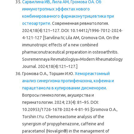
Сарвилина ИВ, Лила АМ, Громова ОА. Об
иммунотропных эффектах нового
комбинированного фармаконутрицевтика при
остеоартрите
. Современная ревматология.
2024;18(4):121–127. DOI: 10.14412/1996-7012-2024-
4-121-127 [Sarvilina IV, Lila AM, Gromova OA. On the
immunotropic effects of a new combined
pharmaconutraceutical preparation in osteoarthritis.
Sovremennaya Revmatologiya=Modern Rheumatology
Journal. 2024;18(4):121–127.]
Громова О.А., Торшин И.Ю.
Хемореактомный
анализ синергизма пропифеназона, кофеина и
парацетамола в купировании дисменореи
.
Вопросы гинекологии, акушерства и
перинатологии. 2024; 23(4): 81–95. DOI:
10.20953/1726-1678-2024-4-81-95 [Gromova O.A.,
Torshin I.Yu. Chemoreactome analysis of the
synergism of propyphenazone, caffeine and
paracetamol (Novalgin®) in the management of