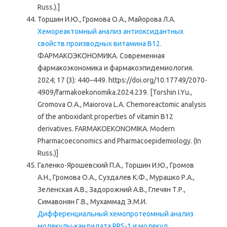
Russ.).]
Торшин И.Ю., Громова О.А., Майорова Л.А.
Хемореактомный анализ антиоксидантных
свойств производных витамина В12.
ФАРМАКОЭКОНОМИКА. Современная
фармакоэкономика и фармакоэпидемиология.
2024; 17 (3): 440–449. https://doi.org/10.17749/2070-
4909/farmakoekonomika.2024.239. [Torshin I.Yu.,
Gromova O.A., Maiorova L.A. Chemoreactomic analysis
of the antioxidant properties of vitamin B12
derivatives. FARMAKOEKONOMIKA. Modern
Pharmacoeconomics and Pharmacoepidemiology. (In
Russ.)]
Галенко-Ярошевский П.А., Торшин И.Ю., Громов
А.Н., Громова О.А., Суздалев К.Ф., Мурашко Р.А.,
Зеленская А.В., Задорожний А.В., Глечян Т.Р.,
Симавонян Г.В., Мухаммад Э.М.И.
Дифференциальный хемопротеомный анализ
молекулы-кандидата RRS-1 и молекул