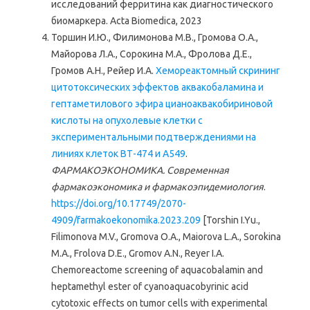
исследований ферритина как диагностического
биомаркера. Acta Biomedica, 2023
Торшин И.Ю., Филимонова М.В., Громова О.А.,
Майорова Л.А., Сорокина М.А., Фролова Д.Е.,
Громов А.Н., Рейер И.А.
Хемореактомный скрининг
цитотоксических эффектов аквакобаламина и
гептаметилового эфира цианоаквакобириновой
кислоты на опухолевые клетки с
экспериментальными подтверждениями на
линиях клеток ВТ-474 и А549
.
ФАРМАКОЭКОНОМИКА. Современная
фармакоэкономика и фармакоэпидемиология
.
https://doi.org/10.17749/2070-
4909/farmakoekonomika.2023.209
[Torshin I.Yu.,
Filimonova M.V., Gromova O.A., Maiorova L.A., Sorokina
M.A., Frolova D.E., Gromov A.N., Reyer I.A.
Chemoreactome screening of aquacobalamin and
heptamethyl ester of cyanoaquacobyrinic acid
cytotoxic effects on tumor cells with experimental