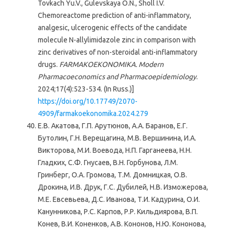
Tovkach Yu.V., Gulevskaya O.N., Sholl I.V.
Chemoreactome prediction of anti-inflammatory,
analgesic, ulcerogenic effects of the candidate
molecule N-allylimidazole zinc in comparison with
zinc derivatives of non-steroidal anti-inflammatory
drugs.
FARMAKOEKONOMIKA. Modern
Pharmacoeconomics and Pharmacoepidemiology
.
2024;17(4):523-534. (In Russ.)]
https://doi.org/10.17749/2070-
4909/farmakoekonomika.2024.279
Е.В. Акатова, Г.П. Арутюнов, А.А. Баранов, Е.Г.
Бутолин, Г.Н. Верещагина, М.В. Вершинина, И.А.
Викторова, М.И. Воевода, Н.П. Гарганеева, Н.Н.
Гладких, С.Ф. Гнусаев, В.Н. Горбунова, Л.М.
Гринберг, О.А. Громова, Т.М. Домницкая, О.В.
Дрокина, И.В. Друк, Г.С. Дубилей, Н.В. Изможерова,
М.Е. Евсевьева, Д.С. Иванова, Т.И. Кадурина, О.И.
Канунникова, Р.С. Карпов, Р.Р. Кильдиярова, В.П.
Конев, В.И. Коненков, А.В. Кононов, Н.Ю. Кононова,