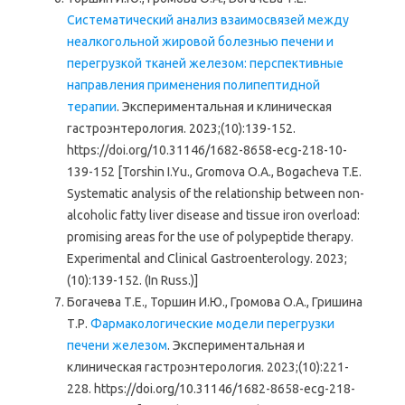
Систематический анализ взаимосвязей между
неалкогольной жировой болезнью печени и
перегрузкой тканей железом: перспективные
направления применения полипептидной
терапии
. Экспериментальная и клиническая
гастроэнтерология. 2023;(10):139-152.
https://doi.org/10.31146/1682-8658-ecg-218-10-
139-152 [Torshin I.Yu., Gromova O.A., Bogacheva T.E.
Systematic analysis of the relationship between non-
alcoholic fatty liver disease and tissue iron overload:
promising areas for the use of polypeptide therapy.
Experimental and Clinical Gastroenterology. 2023;
(10):139-152. (In Russ.)]
Богачева Т.Е., Торшин И.Ю., Громова О.А., Гришина
Т.Р.
Фармакологические модели перегрузки
печени железом
. Экспериментальная и
клиническая гастроэнтерология. 2023;(10):221-
228. https://doi.org/10.31146/1682-8658-ecg-218-