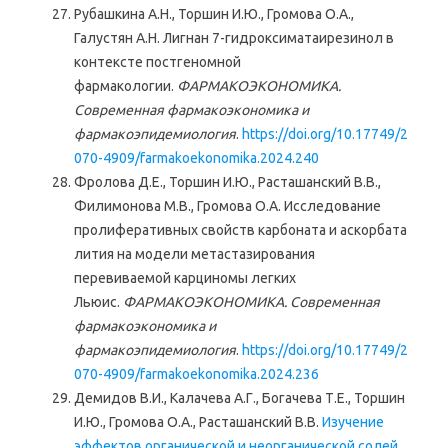
Рубашкина А.Н., Торшин И.Ю., Громова О.А.,
Галустян А.Н. Лигнан 7-гидроксиматаирезинол в
контексте постгеномной
фармакологии.
ФАРМАКОЭКОНОМИКА.
Современная фармакоэкономика и
фармакоэпидемиология
.
https://doi.org/10.17749/2
070-4909/farmakoekonomika.2024.240
Фролова Д.Е., Торшин И.Ю., Расташанский В.В.,
Филимонова М.В., Громова О.А. Исследование
пролиферативных свойств карбоната и аскорбата
лития на модели метастазирования
перевиваемой карциномы легких
Льюис.
ФАРМАКОЭКОНОМИКА. Современная
фармакоэкономика и
фармакоэпидемиология
.
https://doi.org/10.17749/2
070-4909/farmakoekonomika.2024.236
Демидов В.И., Калачева А.Г., Богачева Т.Е., Торшин
И.Ю., Громова О.А., Расташанский В.В.
Изучение
эффектов органической и неорганической солей