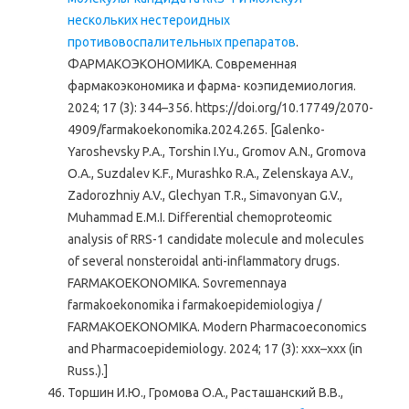
нескольких нестероидных
противовоспалительных препаратов
.
ФАРМАКОЭКОНОМИКА. Современная
фармакоэкономика и фарма- коэпидемиология.
2024; 17 (3): 344–356. https://doi.org/10.17749/2070-
4909/farmakoekonomika.2024.265. [Galenko-
Yaroshevsky P.A., Torshin I.Yu., Gromov A.N., Gromova
O.A., Suzdalev K.F., Murashko R.A., Zelenskaya A.V.,
Zadorozhniy A.V., Glechyan T.R., Simavonyan G.V.,
Muhammad E.M.I. Differential chemoproteomic
analysis of RRS-1 candidate molecule and molecules
of several nonsteroidal anti-inflammatory drugs.
FARMAKOEKONOMIKA. Sovremennaya
farmakoekonomika i farmakoepidemiologiya /
FARMAKOEKONOMIKA. Modern Pharmacoeconomics
and Pharmacoepidemiology. 2024; 17 (3): ххх–ххх (in
Russ.).]
Торшин И.Ю., Громова О.А., Расташанский В.В.,