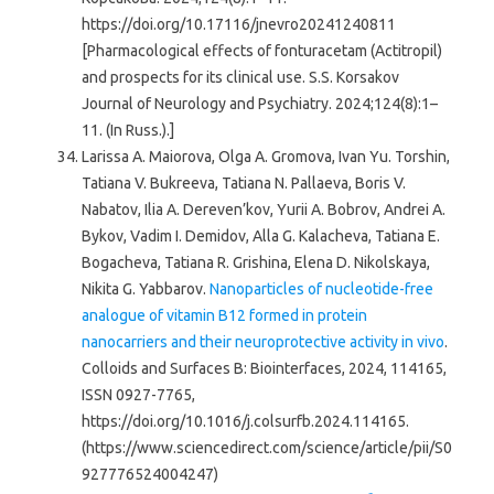
https://doi.org/10.17116/jnevro20241240811
[Pharmacological effects of fonturacetam (Actitropil)
and prospects for its clinical use. S.S. Korsakov
Journal of Neurology and Psychiatry. 2024;124(8):1–
11. (In Russ.).]
Larissa A. Maiorova, Olga A. Gromova, Ivan Yu. Torshin,
Tatiana V. Bukreeva, Tatiana N. Pallaeva, Boris V.
Nabatov, Ilia A. Dereven’kov, Yurii A. Bobrov, Andrei A.
Bykov, Vadim I. Demidov, Alla G. Kalacheva, Tatiana E.
Bogacheva, Tatiana R. Grishina, Elena D. Nikolskaya,
Nikita G. Yabbarov.
Nanoparticles of nucleotide-free
analogue of vitamin B12 formed in protein
nanocarriers and their neuroprotective activity in vivo
.
Colloids and Surfaces B: Biointerfaces, 2024, 114165,
ISSN 0927-7765,
https://doi.org/10.1016/j.colsurfb.2024.114165.
(https://www.sciencedirect.com/science/article/pii/S0
927776524004247)