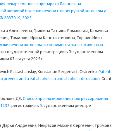
ия лекарственного препарата Лаеннек на
ой жировой болезни печени с перегрузкой железом у
Ф 2837019, 2025
льга Алексеевна, Гришина Татьяна Романовна, Калачева
вич, Томилова Ирина Константиновна, Торшин Иван
узки печени железом экспериментальных животных
.
а государственной регистрации в Государственном
ии 07 августа 2025 г.
evich Rastashanskiy, Konstantin Sergeevich Ostrenko.
Patent
 prevent and treat alcoholism and alcohol intoxication
, Grant
Фролова ДЕ.
Способ прогнозирования прогрессирования
1232
, регистрация в Государственном реестре
а Дарья Андреевна, Некрасов Михаил Сергеевич, Громова