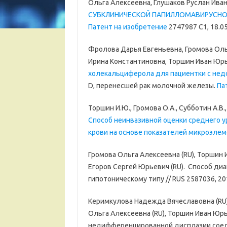
Ольга Алексеевна, Глушаков Руслан Ива
СУБКЛИНИЧЕСКОЙ ПАПИЛЛОМАВИРУСНОЙ
Патент на изобретение
2747987 C1, 18.0
Фролова Дарья Евгеньевна, Громова Оль
Ирина Константиновна, Торшин Иван Юр
холекальциферола для пациентки с не
D, перенесшей рак молочной железы.
Па
Торшин И.Ю., Громова О.А., Субботин А.В.,
Способ неинвазивной оценки среднего у
крови на основе показателей микроэлем
Громова Ольга Алексеевна (RU), Торшин 
Егоров Сергей Юрьевич (RU). Способ ди
гипотоническому типу // RUS 2587036, 20
Керимкулова Надежда Вячеславовна (RU)
Ольга Алексеевна (RU), Торшин Иван Юрь
недифференцированной дисплазии соеди