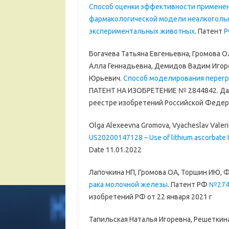
Способ оценки эффективности применен
фармакологической модели неалкогольн
экспериментальных животных
. Патент
Р
Богачева Татьяна Евгеньевна, Громова О
Алла Геннадьевна, Демидов Вадим Игоре
Юрьевич.
Способ моделирования перегр
ПАТЕНТ НА ИЗОБРЕТЕНИЕ № 2844842. Дат
реестре изобретений Российской Федерац
Olga Alexeevna Gromova, Vyacheslav Valeri
US20200147128 – Use of lithium ascorbate to
Date 11.01.2022
Лапочкина НП, Громова ОА, Торшин ИЮ, 
рака молочной железы
. Патент РФ
№274
изобретений РФ от 22 января 2021 г
Тапильская Наталья Игоревна, Решеткин