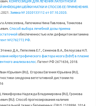
нович.
КОМПОЗИЦИЯ ДЛЯ ЛЕЧЕНИЯ ЛАТЕНТНОЙ И
 ИНФЕКЦИИ ШЕЙКИ МАТКИ И СПОСОБ ЕЕ ПРИМЕНЕНИЯ.
5.2021.
Заявка № 2020133112 от 07.10.2020
.
га Алексеевна, Лапочкина Нина Павловна, Томилова
ьевич.
Способ выбора лечебной дозы приема
достаточной
обеспеченностью или дефицитом витамина
тент №2762772 РФ
.
 Этенко Д.А., Пепеляев Е.Г., Семенов В.А., Белоусова Н.П.
ровня нейротрофического фактора мозга (bdnf) в плазме
ентного анализа волос
. Патент РФ 2671636, 2018.
Иван Юрьевич (RU), Егорова Евгения Юрьевна (RU),
агностики синдрома вегетативной дистонии по
16
, Никифорова Надежда Владимировна (RU), Громова
евич (RU). Способ прогнозирования наличия
нительной ткани у беременных // RUS 2539996, 2014