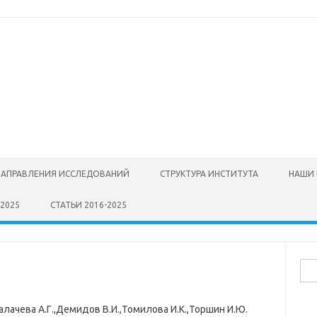
НАПРАВЛЕНИЯ ИССЛЕДОВАНИЙ
СТРУКТУРА ИНСТИТУТА
НАШИ 
2025
СТАТЬИ 2016-2025
Най
,Калачева А.Г.,Демидов В.И.,Томилова И.К.,Торшин И.Ю.