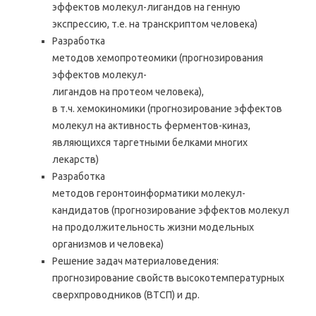
эффектов молекул-лигандов на генную
экспрессию, т.е. на транскриптом человека)
Разработка
методов хемопротеомики (прогнозирования
эффектов молекул-
лигандов на протеом человека),
в т.ч. хемокиномики (прогнозирование эффектов
молекул на активность ферментов-киназ,
являющихся таргетными белками многих
лекарств)
Разработка
методов геронтоинформатики молекул-
кандидатов (прогнозирование эффектов молекул
на продолжительность жизни модельных
организмов и человека)
Решение задач материаловедения:
прогнозирование свойств высокотемпературных
сверхпроводников (ВТСП) и др.